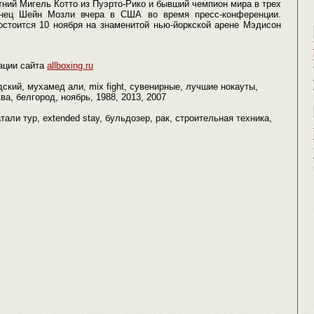
ний Мигель Котто из Пуэрто-Рико и бывший чемпион мира в трех
канец Шейн Мозли вчера в США во время пресс-конференции.
стоится 10 ноября на знаменитой нью-йоркской арене Мэдисон
ации сайта
allboxing.ru
ский, мухамед али, mix fight, сувенирные, лучшие нокауты,
ва, белгород, ноябрь, 1988, 2013, 2007
атали тур, extended stay, бульдозер, рак, строительная техника,