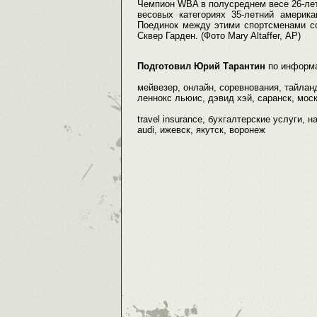
Чемпион WBA в полусреднем весе 26-лет
весовых категориях 35-летний амери
Поединок между этими спортсменами со
Сквер Гарден. (Фото Mary Altaffer, АР)
Подготовил Юрий Тарантин
по информ
мейвезер, онлайн, соревнования, тайланд
леннокс льюис, дэвид хэй, саранск, моск
travel insurance, бухгалтерские услуги, н
audi, ижевск, якутск, воронеж