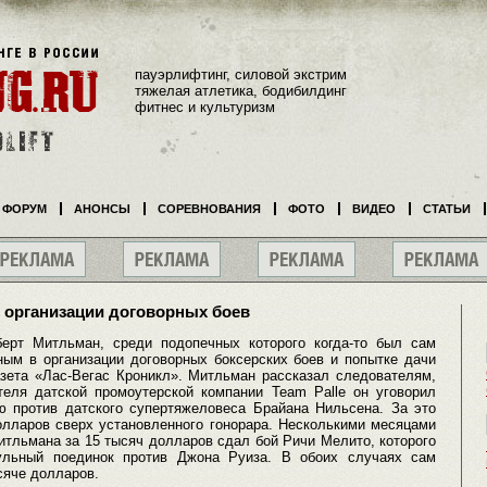
пауэрлифтинг, силовой экстрим
тяжелая атлетика, бодибилдинг
фитнес и культуризм
ФОРУМ
АНОНСЫ
СОРЕВНОВАНИЯ
ФОТО
ВИДЕО
СТАТЬИ
 организации договорных боев
ерт Митльман, среди подопечных которого когда-то был сам
ным в организации договорных боксерских боев и попытке дачи
азета «Лас-Вегас Кроникл». Митльман рассказал следователям,
теля датской промоутерской компании Team Palle он уговорил
 против датского супертяжеловеса Брайана Нильсена. За это
олларов сверх установленного гонорара. Несколькими месяцами
итльмана за 15 тысяч долларов сдал бой Ричи Мелито, которого
ульный поединок против Джона Руиза. В обоих случаях сам
сяче долларов.