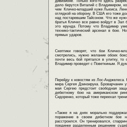
дивизионе. Только кого-то здесь разр
дело берутся Виталий с Владимиром, ко
чем Кличко-младший хуже Льюиса. Ленно
оглядкой на оборону. В США его тоже до
над постаревшим Тайсоном. Что же нужн
братья Кличко все равно войдут в Зал 
это ерунда. Потому что Владимир уме
технико-тактический арсенал в бою. Н
прямых ударов.
Скептики говорят, что бои Кличко-м
смотрелись, нужно желание обоих бок
почти весь бой прятался в улитку, то
Владимир проведет с Поветкиным. Я дум
Перейду к новостям из Лос-Анджелеса. 
мира Сергея Дзинзирука. Броварчанин у
мая Сергею предстоит свободная защи
дебютному бою на американском рин
Сидоренко, который тоже переехал трени
«Также я на днях морально поддержа
поражение в своем дебютном бое на
расстроился. Он тренировался, спарри
поединке разделенным решением судей