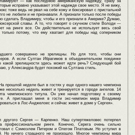
екламируют — как последнюю американскую надежду, сразу за
торые исправно указывают этой надежде свое место. Я не вижу,
кс тоже ведь не рвал на себе кожу и боксировал с пристальной
лго не любили и не признавали. А признали только после победы
о сделать Владимиру, чтобы и его признали в Америке? Думаю,
боксерской славы. А то, что говорят о скучном стиле Володи —
ет на ринге все. Он действительно не использует весь свой
о только потому, что ему хватает для победы над соперником
ладшего совершенно не зрелищны. Но для того, чтобы они
серов. А если Султан Ибрагимов в объединительном поединке
 о какой зрелищности здесь может идти речь? Следующий бой
аю, у Александра будет похожий на Султана стиль.
На прошлой неделе был в гостях у еще одного нашего чемпиона
же несколько недель живет и тренируется в городе ангелов. 14
та чемпионского титула. Он уже начал подготовку к своему
ге. А приглашал меня в гости экс-чемпион мира Владимир
роваться в Лос-Анджелоес и сейчас живет в доме у Сергея».
л другого Сергея — Карпенко. Наш супертяжеловес потерпел
 профессиональном ринге. Конечно, Серега очень сильно
нговал с Сэмюэлем Питером и Олегом Платовым. Но уступил в
. Но ничего страшного не произошло. Многое чемпионы мира