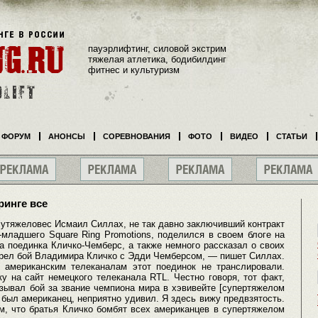
пауэрлифтинг, силовой экстрим
тяжелая атлетика, бодибилдинг
фитнес и культуризм
ФОРУМ
АНОНСЫ
СОРЕВНОВАНИЯ
ФОТО
ВИДЕО
СТАТЬИ
ринге все
лутяжеловес Исмаил Силлах, не так давно заключивший контракт
младшего Square Ring Promotions, поделился в своем блоге на
а поединка Кличко-Чемберс, а также немного рассказал о своих
трел бой Владимира Кличко с Эдди Чемберсом, — пишет Силлах.
американским телеканалам этот поединок не транслировали.
у на сайт немецкого телеканала RTL. Честно говоря, тот факт,
азывал бой за звание чемпиона мира в хэвивейте [супертяжелом
а был американец, неприятно удивил. Я здесь вижу предвзятость.
м, что братья Кличко бомбят всех американцев в супертяжелом