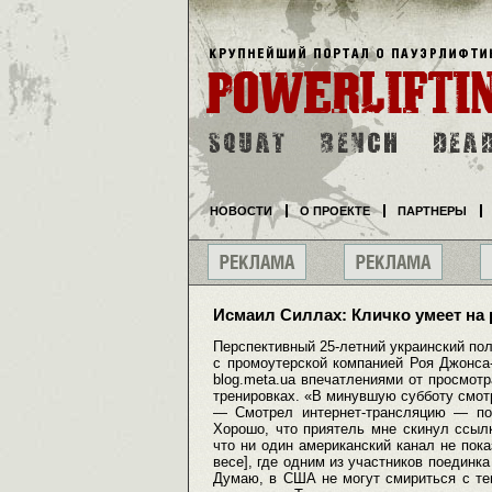
НОВОСТИ
О ПРОЕКТЕ
ПАРТНЕРЫ
Исмаил Силлах: Кличко умеет на 
Перспективный 25-летний украинский по
с промоутерской компанией Роя Джонса-
blog.meta.ua впечатлениями от просмотр
тренировках. «В минувшую субботу смо
— Смотрел интернет-трансляцию — по 
Хорошо, что приятель мне скинул ссылк
что ни один американский канал не пок
весе], где одним из участников поединк
Думаю, в США не могут смириться с те