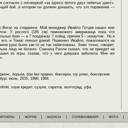
 согласен с поговоркой «за одного битого двух небитых дают».
ющий бой, в котором он должен доказать, что это поражение —
-Вегас на спарринги. Мой менеджер Ивайло Готцев нашел мне
лли. У рослого (185 см) темнокожего американца пока что
ьных боях — в 7 поединках 7 побед, причем 5 – нокаутом. Но я
 его, и Томас поехал домой. Позвонил Ивайло, пожаловался на
еня руки были как-то не так забинтованы. Знаю точно, говорит,
льно лицо не болело. Сначала Ралли сказал, что не приедет на
ышел из игры, сказав, что у него девушка заболела. Мне же
».
жонс, борьба, бои без правил, боксерки, roy jones, боксерские
бург, июнь, 2015, 1990, 1984
infiniti, хоум кредит, сузуки, саратов, волгоград, уфа
АРТНЕРЫ
ФОРУМ
АНОНСЫ
СОРЕВНОВАНИЯ
ФОТО