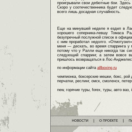
проигрывали свои дебютные бои. Здесь я
Скоро у соотечественника будет следу
всего лишь досадная случайность.
Еще на минувшей неделе я ездил в Лас
хорошего соперника-левшу Томаса Ра
безупречный послужной список в официал
с ним проработал недолго. «Отмотузил»
меня — дескать, во время спарринга у м
потому что у Ралли еще никогда так си
следующий спарринг, а затем вовсе в
пришлось возвращаться в Лос-Анджелес
по информации сайта
allboxing.ru
чемпионка, боксерские мешки, бокс, рой д
перчатки, реслинг, омск, смоленск, петер
new, горячие туры, forex, туры, авто ваз, 
НОВОСТИ
О ПРОЕКТЕ
П