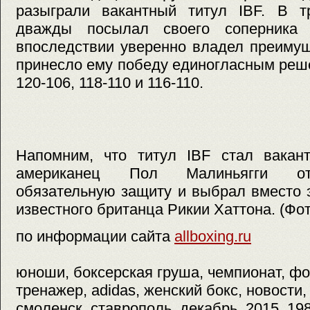
разыграли вакантный титул IBF. В т
дважды посылал своего соперника
впоследствии уверенно владел преимущ
принесло ему победу единогласным реш
120-106, 118-110 и 116-110.
Напомним, что титул IBF стал вакант
американец Пол Малиньягги отк
обязательную защиту и выбрал вместо 
известного британца Рикии Хаттона. (Фо
по информации сайта
allboxing.ru
юноши, боксерская груша, чемпионат, фо
тренажер, adidas, женский бокс, новости,
смоленск, ставрополь, декабрь, 2015, 19