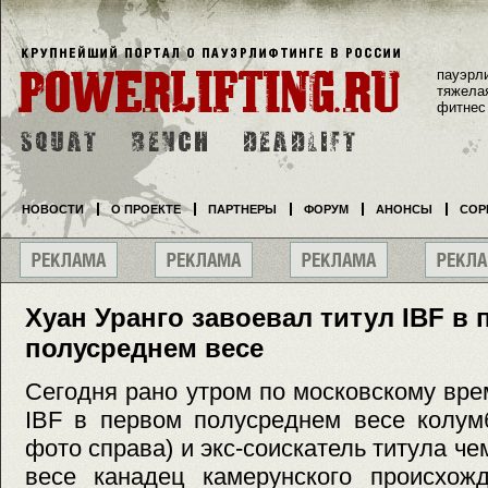
пауэрл
тяжела
фитнес
НОВОСТИ
О ПРОЕКТЕ
ПАРТНЕРЫ
ФОРУМ
АНОНСЫ
СОР
Хуан Уранго завоевал титул IBF в
полусреднем весе
Сегодня рано утром по московскому вр
IBF в первом полусреднем весе колум
фото справа) и экс-соискатель титула ч
весе канадец камерунского происхож