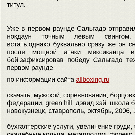
титул.
Уже в первом раунде Сальгадо отправи
нокдаун точным левым свингом.
встать,однако буквально сразу же он с
после мощной атаки мексиканца и
бой,зафиксировав победу Сальгадо те
первом раунде.
по информации сайта
allboxing.ru
скачать, мужской, соревнования, борцовк
федерации, green hill, дэвид хэй, школа б
новокузнецк, ставрополь, октябрь, 2006, 
бухгалтерские услуги, увеличение груди, t
свадебные кольца, металлолом, форекс,