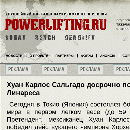
пауэрл
тяжела
фитнес
НОВОСТИ
О ПРОЕКТЕ
ПАРТНЕРЫ
ФОРУМ
АНОНСЫ
СОР
Хуан Карлос Сальгадо досрочно п
Линареса
Сегодня в Токио (Япония) состоялся б
мира в первом легком весе (до 59 
Претендент, мексиканец Хуан Карло
победил действующего чемпиона Хорхе