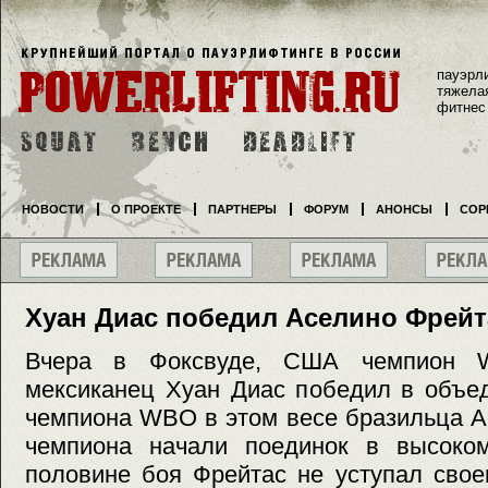
пауэрл
тяжела
фитнес
НОВОСТИ
О ПРОЕКТЕ
ПАРТНЕРЫ
ФОРУМ
АНОНСЫ
СОР
Хуан Диас победил Аселино Фрейт
Вчера в Фоксвуде, США чемпион 
мексиканец Хуан Диас победил в объе
чемпиона WBO в этом весе бразильца А
чемпиона начали поединок в высоко
половине боя Фрейтас не уступал сво