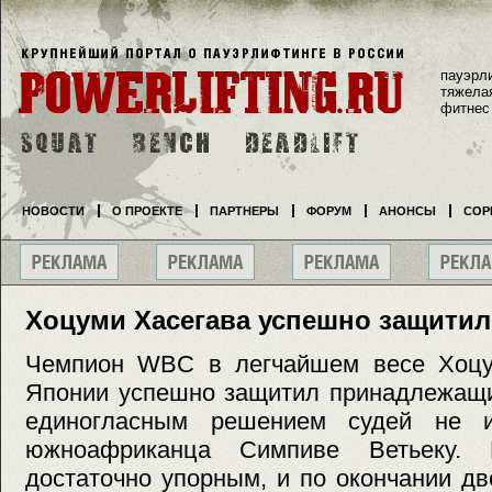
пауэрл
тяжела
фитнес
НОВОСТИ
О ПРОЕКТЕ
ПАРТНЕРЫ
ФОРУМ
АНОНСЫ
СОР
Хоцуми Хасегава успешно защитил
Чемпион WBC в легчайшем весе Хоцу
Японии успешно защитил принадлежащи
единогласным решением судей не 
южноафриканца Симпиве Ветьеку. 
достаточно упорным, и по окончании д