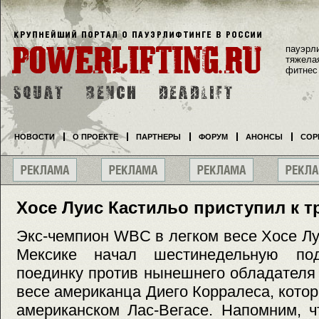
пауэрл
тяжела
фитнес
НОВОСТИ
О ПРОЕКТЕ
ПАРТНЕРЫ
ФОРУМ
АНОНСЫ
СОР
Хосе Луис Кастильо приступил к 
Экс-чемпион WBC в легком весе Хосе Лу
Мексике начал шестинедельную под
поединку против нынешнего обладателя
весе американца Диего Корралеса, котор
американском Лас-Вегасе. Напомним, 