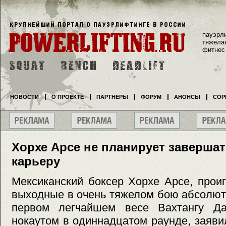
пауэрл
тяжела
фитнес
НОВОСТИ
О ПРОЕКТЕ
ПАРТНЕРЫ
ФОРУМ
АНОНСЫ
СОР
Хорхе Арсе не планирует заверша
карьеру
Мексиканский боксер Хорхе Арсе, про
выходные в очень тяжелом бою абсолют
первом легчайшем весе Вахтангу Да
нокаутом в одиннадцатом раунде, заявил