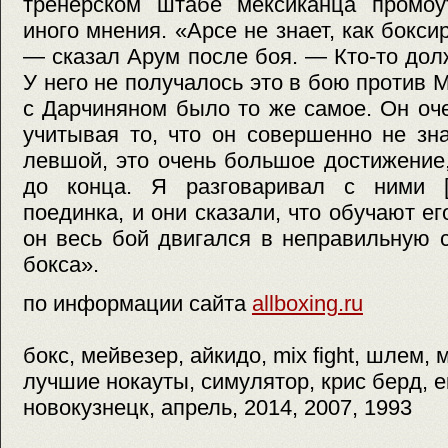
тренерском штабе мексиканца промо
иного мнения. «Арсе не знает, как бокс
— сказал Арум после боя. — Кто-то долж
У него не получалось это в бою против 
с Дарчиняном было то же самое. Он оч
учитывая то, что он совершенно не зна
левшой, это очень большое достижение,
до конца. Я разговаривал с ними [
поединка, и они сказали, что обучают е
он весь бой двигался в неправильную 
бокса».
по информации сайта
allboxing.ru
бокс, мейвезер, айкидо, mix fight, шлем,
лучшие нокауты, симулятор, крис берд, е
новокузнецк, апрель, 2014, 2007, 1993