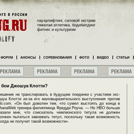
пауэрлифтинг, силовой экстрим
тяжелая атлетика, бодибилдинг
фитнес и культуризм
ФОРУМ
АНОНСЫ
СОРЕВНОВАНИЯ
ФОТО
ВИДЕО
СТАТЬИ
 бои Джошуа Клотти?
ешение не транслировать в будущем поединки с участием экс-
уа Клотти из-за его маловыразительного выступления против
b.com. «Он был доволен тем, что сумел выстоять до конца в
GhanaWeb тренера филиппинца Фредди Роуча. — Но HBO больше
казали мне, что соискатель чемпионского титула не должен
олжен пытаться завоевать титул, поскольку такая возможность
когда не получит такой возможности».