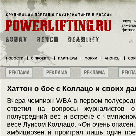
пауэрл
тяжела
фитнес
НОВОСТИ
О ПРОЕКТЕ
ПАРТНЕРЫ
ФОРУМ
АНОНСЫ
СОР
Хаттон о бое с Коллацо и своих д
Вчера чемпион WBA в первом полусредн
ответил на вопросы журналистов 
полусредний вес и встрече с чемпион
весе Луисом Коллацо. «Он очень опасен.
амбициозен и проиграл лишь один пое