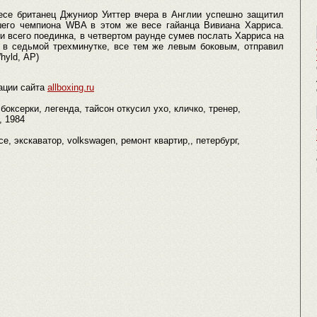
се британец Джуниор Уиттер вчера в Англии успешно защитил
его чемпиона WBA в этом же весе гайанца Вивиана Харриса.
 всего поединка, в четвертом раунде сумев послать Харриса на
 в седьмой трехминутке, все тем же левым боковым, отправил
hyld, АР)
ации сайта
allboxing.ru
боксерки, легенда, тайсон откусил ухо, кличко, тренер,
, 1984
се, экскаватор, volkswagen, ремонт квартир,, петербург,