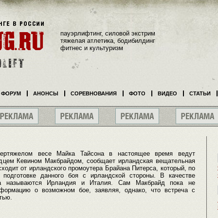
пауэрлифтинг, силовой экстрим
тяжелая атлетика, бодибилдинг
фитнес и культуризм
ФОРУМ
АНОНСЫ
СОРЕВНОВАНИЯ
ФОТО
ВИДЕО
СТАТЬИ
пертяжелом весе Майка Тайсона в настоящее время ведут
ндцем Кевином Макбрайдом, сообщает ирландская вещательная
ходит от ирландского промоутера Брайана Питерса, который, по
 подготовке данного боя с ирландской стороны. В качестве
ка называются Ирландия и Италия. Сам Макбрайд пока не
нформацию о возможном бое, заявляя, однако, что встреча с
тью.