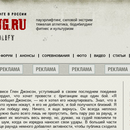
пауэрлифтинг, силовой экстрим
тяжелая атлетика, бодибилдинг
фитнес и культуризм
ФОРУМ
АНОНСЫ
СОРЕВНОВАНИЯ
ФОТО
ВИДЕО
СТАТЬИ
весе Глен Джонсон, уступивший в своем последнем поединке
ердил, что хочет провести с британцем еще один бой. «Я
ообщил Джонсон, — но я хотел его нокаутировать. Знал, что в
что нужен нокаут, я его не добился, и бой получился близкий. Я
али победу ему. Ничего, я еще вернусь. Он всегда неплохо
жно было всего лишь не пропустить, бить пару раз за раунд, и
авил их молчать весь вечер, но, думаю, на судей повлияли те
т шум, когда он изредка наносил свои удары. В большей части
нце раунда немного добавлял активности, чтобы публика сходила