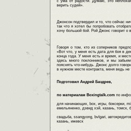
с ума от радости. Думаю, это неплохая
верить судей».
Джонсон подтвердил и то, что сейчас ни
так что я хотел бы попробовать отобрат
хочу большой бой. Рой Джонс говорит о 
Говоря о том, кто из соперников пред
«Вот что, у меня есть дата для боя в д
конца года. У меня есть и время, и мест
здесь много поклонников, и мы забьем
пояснять что-нибудь. Джонс долго говори
в нужном месте контракта, меня ведь не 
Подготовил Андрей Баздрев,
по материалам Boxingtalk.com
по инфо
для начинающих, box, игры, боксерки, mi
емельяненко, дэвид хэй, казань, томск, б
свадьба, ssangyong, bvlgari, автокредитов
казань, ижевск