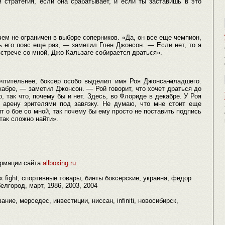
 стратегия, если она срабатывает, и если ты заставишь в это
чем не ограничен в выборе соперников. «Да, он все еще чемпион,
ь его пояс еще раз, — заметил Глен Джонсон. — Если нет, то я
встрече со мной, Джо Кальзаге собирается драться».
почтительнее, боксер особо выделил имя Роя Джонса-младшего.
екабре, — заметил Джонсон. — Рой говорит, что хочет драться до
о, так что, почему бы и нет. Здесь, во Флориде в декабре. У Роя
 арену зрителями под завязку. Не думаю, что мне стоит еще
т о бое со мной, так почему бы ему просто не поставить подпись
так сложно найти».
рмации сайта
allboxing.ru
x fight, спортивные товары, бинты боксерские, украина, федор
елгород, март, 1986, 2003, 2004
ание, мерседес, инвестиции, ниссан, infiniti, новосибирск,