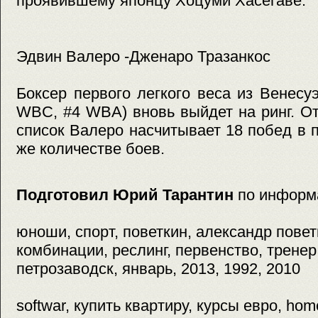
проявившему японцу Хоцуми Хасегаве.
Эдвин Валеро -Дженаро Тразанкос
Боксер первого легкого веса из Венес
WBC, #4 WBA) вновь выйдет на ринг. О
список Валеро насчитывает 18 побед в 
же количестве боев.
Подготовил Юрий Тарантин
по информ
юноши, спорт, поветкин, александр поветки
комбинации, реслинг, первенство, тренер
петрозаводск, январь, 2013, 1992, 2010
softwar, купить квартиру, курсы евро, hom