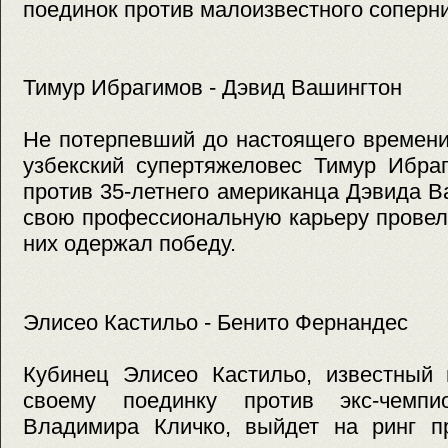
поединок против малоизвестного соперни
Тимур Ибрагимов - Дэвид Вашингтон
Не потерпевший до настоящего времени
узбекский супертяжеловес Тимур Ибра
против 35-летнего американца Дэвида В
свою профессиональную карьеру провел 
них одержал победу.
Элисео Кастильо - Бенито Фернандес
Кубинец Элисео Кастильо, известный 
своему поединку против экс-чемп
Владимира Кличко, выйдет на ринг пр