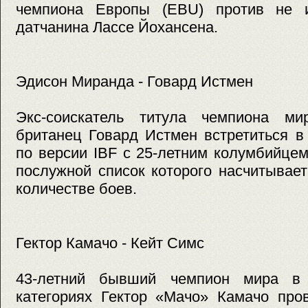
чемпиона Европы (EBU) против не 
датчанина Лассе Йохансена.
Эдисон Миранда - Говард Истмен
Экс-соискатель титула чемпиона м
британец Говард Истмен встретиться в
по версии IBF с 25-летним колумбийце
послужной список которого насчитывае
количестве боев.
Гектор Камачо - Кейт Симс
43-летний бывший чемпион мира в 
категориях Гектор «Мачо» Камачо про