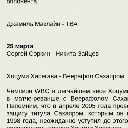
оппонента.
Джамиль Маклайн - ТВА
25 марта
Сергей Соркин - Никита Зайцев
Хоцуми Хасегава - Веерафол Сахапром
Чемпион WBC в легчайшем весе Хоцуми
в матче-реванше с Веерафолом Саха
Напомним, что в апреле 2005 года про
защиту титула Сахапром, которым он 
1998 года, неожиданно уступил до этог