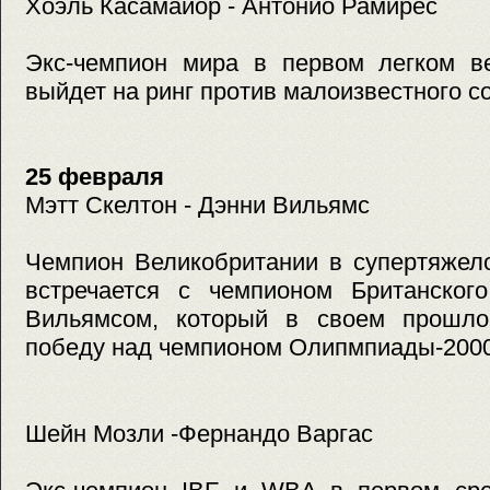
Хоэль Касамайор - Антонио Рамирес
Экс-чемпион мира в первом легком в
выйдет на ринг против малоизвестного с
25 февраля
Мэтт Скелтон - Дэнни Вильямс
Чемпион Великобритании в супертяжел
встречается с чемпионом Британског
Вильямсом, который в своем прошло
победу над чемпионом Олипмпиады-200
Шейн Мозли -Фернандо Варгас