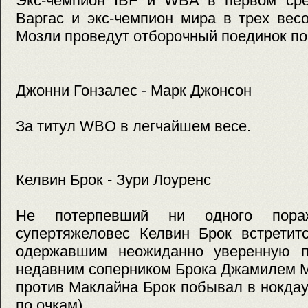
Экс-чемпион IBF и WBA в первом ср
Варгас и экс-чемпион мира в трех вес
Мозли проведут отборочный поединок п
Джонни Гонзалес - Марк Джонсон
За титул WBO в легчайшем весе.
Келвин Брок - Зури Лоуренс
Не потерпевший ни одного пораж
супертяжеловес Келвин Брок встретит
одержавшим неожиданно уверенную п
недавним соперником Брока Джамилем М
против Маклайна Брок побывал в нокдау
по очкам).