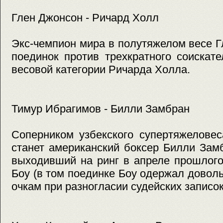
Глен Джонсон - Ричард Холл
Экс-чемпион мира в полутяжелом весе 
поединок против трехкратного соискат
весовой категории Ричарда Холла.
Тимур Ибрагимов - Билли Замбран
Соперником узбекского супертяжелове
станет американский боксер Билли Зам
выходивший на ринг в апреле прошлого
Боу (в том поединке Боу одержал довол
очкам при разногласии судейских записок