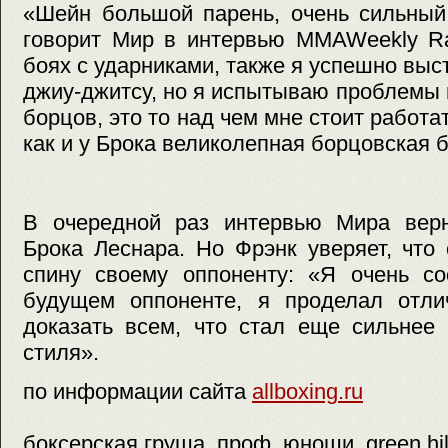
«Шейн большой парень, очень сильный
говорит Мир в интервью MMAWeekly Ra
боях с ударниками, также я успешно выс
джиу-джитсу, но я испытываю проблемы
борцов, это то над чем мне стоит работа
как и у Брока великолепная борцовская б
В очередной раз интервью Мира вер
Брока Леснара. Но Фрэнк уверяет, что
спину своему оппоненту: «Я очень со
будущем оппоненте, я проделал отли
доказать всем, что стал еще сильнее
стиля».
по информации сайта
allboxing.ru
боксерская груша, проф, юноши, green hill