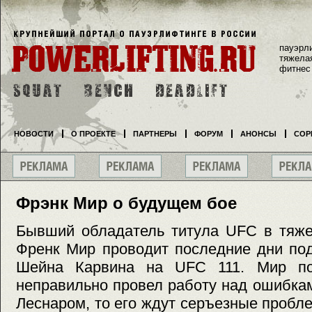
пауэрл
тяжела
фитнес
НОВОСТИ
О ПРОЕКТЕ
ПАРТНЕРЫ
ФОРУМ
АНОНСЫ
СОР
Фрэнк Мир о будущем бое
Бывший обладатель титула UFC в тяже
Френк Мир проводит последние дни под
Шейна Карвина на UFC 111. Мир пол
неправильно провел работу над ошибка
Леснаром, то его ждут серъезные пробл