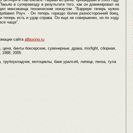
Пакьяо в суперзвезду в результате того, как он доминировал на
дил мексиканца техническим нокаутом. "Баррере теперь нужно
добавил Роуч. - Он теперь гораздо более разносторонний боец,
и теперь есть и удар справа. Он еще не совершенен, но по ходу
все чаще".
рмации сайта
allboxing.ru
 цена, бинты боксерские, сувенирные, драка, mixfight, сборная,
, 1998, 2005
дка, трубоукладчик, мотоциклы, банк уралсиб, липецк, пенза, тула