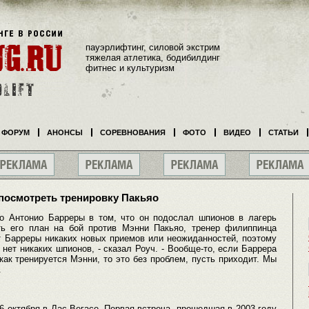
пауэрлифтинг, силовой экстрим
тяжелая атлетика, бодибилдинг
фитнес и культуризм
ФОРУМ
АНОНСЫ
СОРЕВНОВАНИЯ
ФОТО
ВИДЕО
СТАТЬИ
посмотреть тренировку Пакьяо
о Антонио Барреры в том, что он подослал шпионов в лагерь
ть его план на бой против Мэнни Пакьяо, тренер филиппинца
т Барреры никаких новых приемов или неожиданностей, поэтому
нет никаких шпионов, - сказал Роуч. - Вообще-то, если Баррера
 как тренируется Мэнни, то это без проблем, пусть приходит. Мы
.
6 октября в Лас-Вегасе. Первая встреча, прошедшая в 2003 году