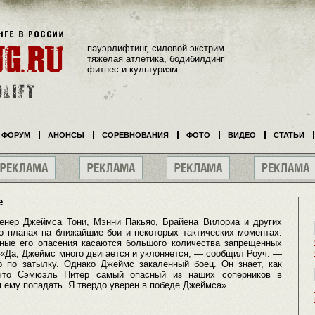
пауэрлифтинг, силовой экстрим
тяжелая атлетика, бодибилдинг
фитнес и культуризм
ФОРУМ
АНОНСЫ
СОРЕВНОВАНИЯ
ФОТО
ВИДЕО
СТАТЬИ
е
енер Джеймса Тони, Мэнни Пакьяо, Брайена Вилориа и других
 о планах на ближайшие бои и некоторых тактических моментах.
вные его опасения касаются большого количества запрещенных
 «Да, Джеймс много двигается и уклоняется, — сообщил Роуч. —
 по затылку. Однако Джеймс закаленный боец. Он знает, как
 что Сэмюэль Питер самый опасный из наших соперников в
 ему попадать. Я твердо уверен в победе Джеймса».