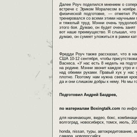
Далее Роуч поделился мнением о соперни
встрече с Эриком Моралесом в ноябре.
физической подготовке, — отметил Р
тренировался со всеми этими научными п
и тяжелый труд. Мэнни очень трудолюб
этого боя. Думаю, он будет очень занят
вот наше преимущество. Я слышал, что он
думаю, он сумеет уложиться в рамки кат
Фредди Роуч также рассказал, что в н
США 10-12 сентября, чтобы присутствова
Васкеса. «У нас есть 8 недель на подго
на родине. Мэнни звонит каждое утро и 
над обеими руками. Правый хук у нас 
плотно. Поэтому нам нужна свежая кров
да и они слишком добры к нему. Но мы г
Подготовил Андрей Баздрев,
по материалам Boxingtalk.com
по инфо
для начинающих, видео, бокс, комбинации
волгоград, новосибирск, томск, июль, 201
honda, nissan, туры, автокредитование, 
самара, новороссийск