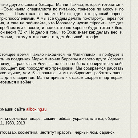
ке другого своего боксера, Мэнни Пакиао, который готовится к
 «Эрик нанял специалиста по питанию, тренеров по боксу и по
оуч. — Прямо как в фильме Рокки, где этот русский парень
риспособлениями. А мы все будем делать по-старому, через пот
ив, и еще не забывайте, что Моралесу нужно сбросить вес для
 проблемами с весом, и недостаточно хорошо будет готов к бою,
 весит 72 кг. Но дело в том, что Эрик знает как делать вес, и,
егории, потому что иначе его ждет большой штраф».
астоящее время Пакьяо находится на Филиппинах, и прибудет в
ть на поединках Марко Антонио Барреры и своего друга Исраэля
товку, — рассказал Роуч, — плюс он сейчас тренируется у себя
сообщает, как проходят его тренировки. Мы собираемся работать
уже лучше, чем был раньше, и мы собираемся работать очень
ь для спаррингов. Мэнни привык к старым спарринг-партнерам,
отовимся к войне».
рмации сайта
allboxing.ru
, спортивные товары, секция, adidas, украина, кличко, сборная,
1, 1980, 2013
автобазар, косметика, институт красоты, черный лом, саранск,