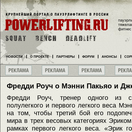
пауэрл
тяжела
фитнес
НОВОСТИ
О ПРОЕКТЕ
ПАРТНЕРЫ
ФОРУМ
АНОНСЫ
СОР
Фредди Роуч о Мэнни Пакьяо и Дж
Фредди Роуч, тренер одного из с
полулегкого и первого легкого веса Мэн
на том, чтобы третий бой его подопеч
мира в трех весовых категориях Эрико
рамках первого легкого веса. «Эрик г