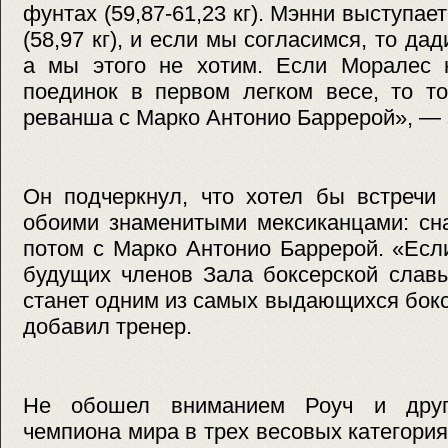
фунтах (59,87-61,23 кг). Мэнни выступае
(58,97 кг), и если мы согласимся, то д
а мы этого не хотим. Если Моралес н
поединок в первом легком весе, то т
реванша с Марко Антонио Баррерой», — 
Он подчеркнул, что хотел бы встречи 
обоими знаменитыми мексиканцами: сн
потом с Марко Антонио Баррерой. «Есл
будущих членов Зала боксерской славы
станет одним из самых выдающихся бок
добавил тренер.
Не обошел вниманием Роуч и друго
чемпиона мира в трех весовых категори