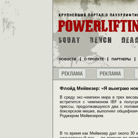
НОВОСТИ
О ПРОЕКТЕ
ПАРТНЕРЫ
Флойд Мейвезер: «Я выиграю но
В среду экс-чемпион мира в трех весов
встретится с чемпионом IBF в полус
прессы, продолжавшуюся два с половин
боксерском мешке, выполнял общефизич
Роджером Мейвезером.
В то время как Мейвезер дал около 30 и
единственный раз — во вторник во время