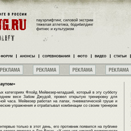
пауэрлифтинг, силовой экстрим
тяжелая атлетика, бодибилдинг
фитнес и культуризм
ФОРУМ
АНОНСЫ
СОРЕВНОВАНИЯ
ФОТО
ВИДЕО
СТАТЬИ
каутом»
ых категориях Флойд Мейвезер-младший, который в эту субботу
реднем весе Забом Джудой, провел открытую тренировку для
ой часа. Мейвезер работал на лапах, пневматической груше и
еские упражнения и отрабатывал комбинации со своим тренером
нтервью только в этот день, его противник появился на публике
 своего приезда в Лас-Вегас. «У него нет никакой возможности