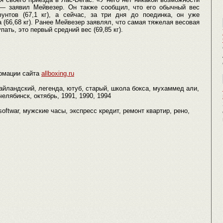
 — заявил Мейвезер. Он также сообщил, что его обычный вес
нтов (67,1 кг), а сейчас, за три дня до поединка, он уже
 (66,68 кг). Ранее Мейвезер заявлял, что самая тяжелая весовая
пать, это первый средний вес (69,85 кг).
рмации сайта
allboxing.ru
тайландский, легенда, ютуб, старый, школа бокса, мухаммед али,
елябинск, октябрь, 1991, 1990, 1994
oftwar, мужские часы, экспресс кредит, ремонт квартир, рено,