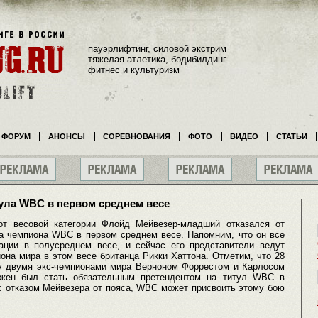
пауэрлифтинг, силовой экстрим
тяжелая атлетика, бодибилдинг
фитнес и культуризм
ФОРУМ
АНОНСЫ
СОРЕВНОВАНИЯ
ФОТО
ВИДЕО
СТАТЬИ
тула WBC в первом среднем весе
от весовой категории Флойд Мейвезер-младший отказался от
ла чемпиона WBC в первом среднем весе. Напомним, что он все
ации в полусреднем весе, и сейчас его представители ведут
она мира в этом весе британца Рикки Хаттона. Отметим, что 28
у двумя экс-чемпионами мира Верноном Форрестом и Карлосом
лжен был стать обязательным претендентом на титул WBC в
 с отказом Мейвезера от пояса, WBC может присвоить этому бою