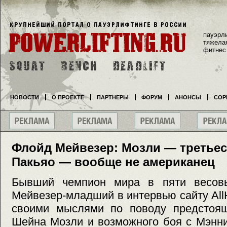
пауэрл
тяжела
фитнес
НОВОСТИ
О ПРОЕКТЕ
ПАРТНЕРЫ
ФОРУМ
АНОНСЫ
СОР
Флойд Мейвезер: Мозли — третьес
Пакьяо — вообще не американец
Бывший чемпион мира в пяти весовы
Мейвезер-младший в интервью сайту Al
своими мыслями по поводу предстоящ
Шейна Мозли и возможного боя с Мэнни