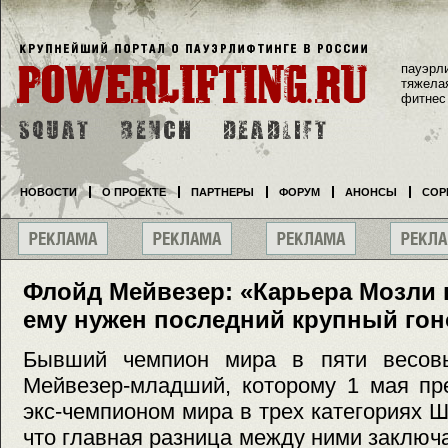
пауэрл
тяжела
фитнес
НОВОСТИ
О ПРОЕКТЕ
ПАРТНЕРЫ
ФОРУМ
АНОНСЫ
СОР
Флойд Мейвезер: «Карьера Мозли п
ему нужен последний крупный гон
Бывший чемпион мира в пяти весовы
Мейвезер-младший, которому 1 мая пре
экс-чемпионом мира в трех категориях Ш
что главная разница между ними заключа