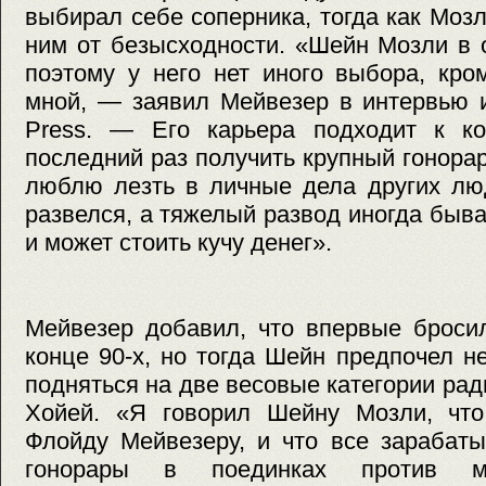
выбирал себе соперника, тогда как Мозл
ним от безысходности. «Шейн Мозли в 
поэтому у него нет иного выбора, кро
мной, — заявил Мейвезер в интервью 
Press. — Его карьера подходит к к
последний раз получить крупный гонорар
люблю лезть в личные дела других люд
развелся, а тяжелый развод иногда быв
и может стоить кучу денег».
Мейвезер добавил, что впервые броси
конце 90-х, но тогда Шейн предпочел не
подняться на две весовые категории рад
Хойей. «Я говорил Шейну Мозли, что
Флойду Мейвезеру, и что все зарабат
гонорары в поединках против м