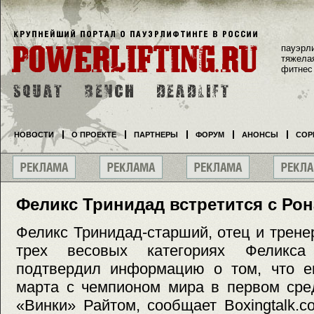
пауэрл
тяжела
фитнес
НОВОСТИ
О ПРОЕКТЕ
ПАРТНЕРЫ
ФОРУМ
АНОНСЫ
СОР
Феликс Тринидад встретится с Ро
Феликс Тринидад-старший, отец и трене
трех весовых категориях Феликса
подтвердил информацию о том, что ег
марта с чемпионом мира в первом сре
«Винки» Райтом, сообщает Boxingtalk.c