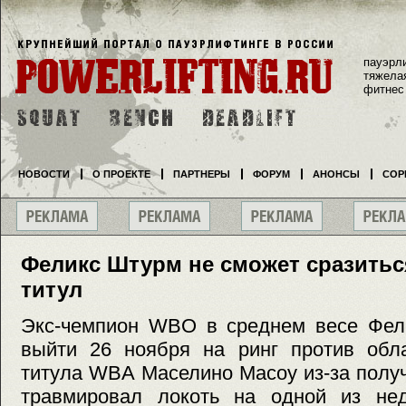
пауэрл
тяжела
фитнес
НОВОСТИ
О ПРОЕКТЕ
ПАРТНЕРЫ
ФОРУМ
АНОНСЫ
СОР
Феликс Штурм не сможет сразитьс
титул
Экс-чемпион WBO в среднем весе Фел
выйти 26 ноября на ринг против обла
титула WBA Маселино Масоу из-за полу
травмировал локоть на одной из нед