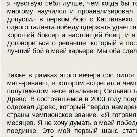
я чувствую себя лучше, чем когда бы т
многому научился и проанализировал 
допустил в первом бою с Кастильехо. 
одного таланта победу одержать удается
хороший боксер и настоящий боец, и я
договориться о реванше, который я по
лучший бой в моей карьере. Мы оба сде
Также в рамках этого вечера состоитс
матч-реванш, в котором встретятся че
полутяжелом весе итальянец Сильвио Б
Древс. В состоявшемся в 2003 году пое
одержал Древс, который твердо намере
страны чемпионское звание. «Я готови
месяцев. Я не хочу думать о моей побед
поединке. Это мой первый шанс стат