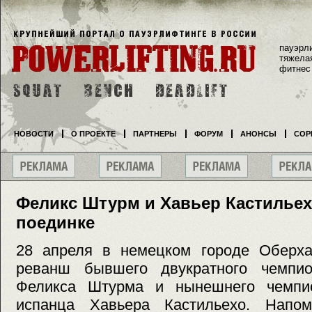
пауэрл
тяжела
фитнес
НОВОСТИ
О ПРОЕКТЕ
ПАРТНЕРЫ
ФОРУМ
АНОНСЫ
СОР
Феликс Штурм и Хавьер Кастильех
поединке
28 апреля в немецком городе Оберхау
реванш бывшего двукратного чемпи
Феликса Штурма и нынешнего чемп
испанца Хавьера Кастильехо. Напо