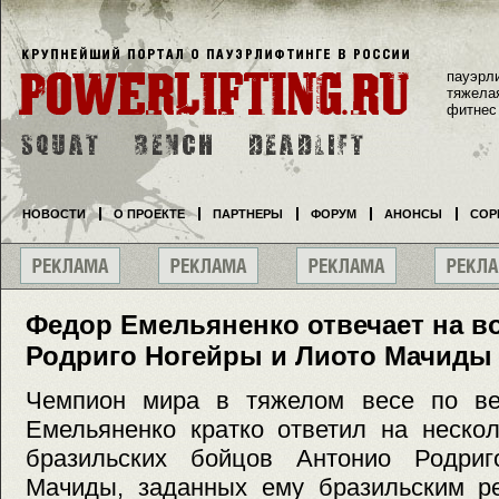
пауэрл
тяжела
фитнес
НОВОСТИ
О ПРОЕКТЕ
ПАРТНЕРЫ
ФОРУМ
АНОНСЫ
СОР
Федор Емельяненко отвечает на 
Родриго Ногейры и Лиото Мачиды
Чемпион мира в тяжелом весе по 
Емельяненко кратко ответил на неско
бразильских бойцов Антонио Родри
Мачиды, заданных ему бразильским ре