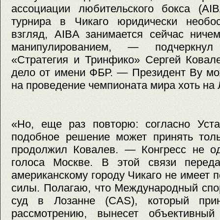
ассоциации любительского бокса (AIB
турнира в Чикаго юридически необо
взгляд, AIBA занимается сейчас ниче
манипулированием, — подчеркнул
«Стратегия и Тринфико» Сергей Ковале
дело от имени ФБР. — Президент Ву мо
на проведение чемпионата мира хоть на 
«Но, еще раз повторю: согласно Уста
подобное решение может принять толь
продолжил Ковалев. — Конгресс не од
голоса Москве. В этой связи перед
американскому городу Чикаго не имеет 
силы. Полагаю, что Международный сп
суд в Лозанне (CAS), который пр
рассмотрению, вынесет объективный