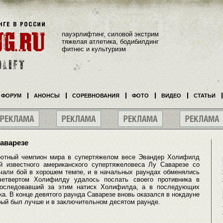
пауэрлифтинг, силовой экстрим
тяжелая атлетика, бодибилдинг
фитнес и культуризм
ФОРУМ
АНОНСЫ
СОРЕВНОВАНИЯ
ФОТО
ВИДЕО
СТАТЬИ
аварезе
ютный чемпион мира в супертяжелом весе Эвандер Холифилд
 известного американского супертяжеловеса Лу Саварезе со
начали бой в хорошем темпе, и в начальных раундах обменялись
четвертом Холифилду удалось послать своего противника в
последовавший за этим натиск Холифилда, а в последующих
а. В конце девятого раунда Саварезе вновь оказался в нокдауне
рый был лучше и в заключительном десятом раунде.