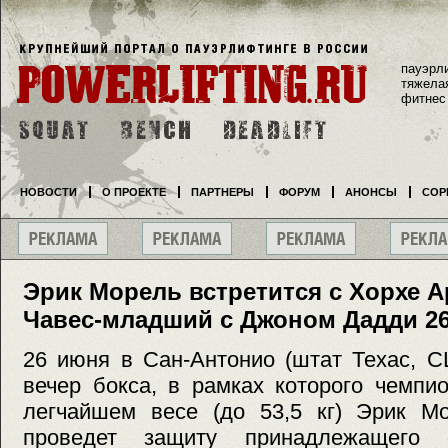
пауэрл
тяжела
фитнес
НОВОСТИ
О ПРОЕКТЕ
ПАРТНЕРЫ
ФОРУМ
АНОНСЫ
СОР
Эрик Морель встретится с Хорхе А
Чавес-младший с Джоном Дадди 2
26 июня в Сан-Антонио (штат Техас, 
вечер бокса, в рамках которого чемп
легчайшем весе (до 53,5 кг) Эрик Мо
проведет защиту принадлежащего 