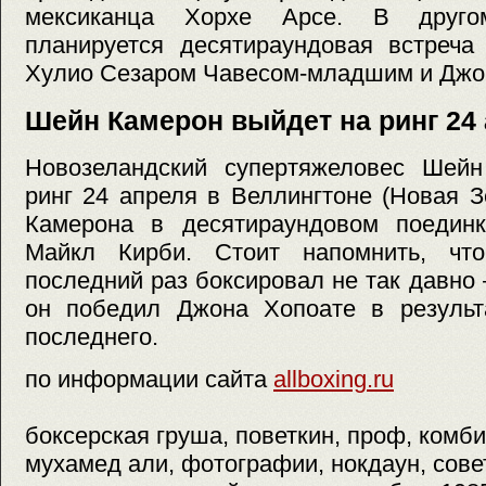
мексиканца Хорхе Арсе. В друго
планируется десятираундовая встреча
Хулио Сезаром Чавесом-младшим и Джо
Шейн Камерон выйдет на ринг 24
Новозеландский супертяжеловес Шей
ринг 24 апреля в Веллингтоне (Новая 
Камерона в десятираундовом поединк
Майкл Кирби. Стоит напомнить, что
последний раз боксировал не так давно 
он победил Джона Хопоате в результ
последнего.
по информации сайта
allboxing.ru
боксерская груша, поветкин, проф, комби
мухамед али, фотографии, нокдаун, сове