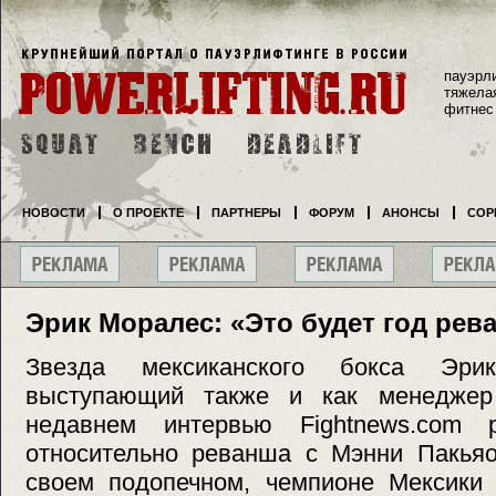
пауэрл
тяжела
фитнес
НОВОСТИ
О ПРОЕКТЕ
ПАРТНЕРЫ
ФОРУМ
АНОНСЫ
СОР
Эрик Моралес: «Это будет год рев
Звезда мексиканского бокса Эри
выступающий также и как менеджер 
недавнем интервью Fightnews.com 
относительно реванша с Мэнни Пакьяо
своем подопечном, чемпионе Мексики 