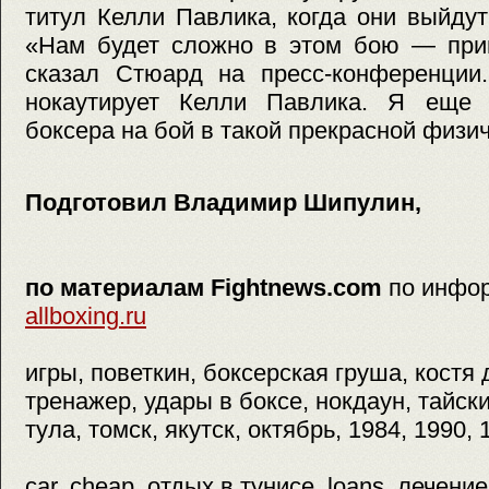
титул Келли Павлика, когда они выйдут
«Нам будет сложно в этом бою — при
сказал Стюард на пресс-конференци
нокаутирует Келли Павлика. Я еще 
боксера на бой в такой прекрасной физи
Подготовил Владимир Шипулин,
по материалам Fightnews.com
по инфо
allboxing.ru
игры, поветкин, боксерская груша, костя 
тренажер, удары в боксе, нокдаун, тайск
тула, томск, якутск, октябрь, 1984, 1990, 
car, cheap, отдых в тунисе, loans, лечени