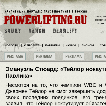
пауэрл
тяжела
фитнес
НОВОСТИ
О ПРОЕКТЕ
ПАРТНЕРЫ
ФОРУМ
АНОНСЫ
СОР
Эмануэль Стюард: «Тейлор нокаут
Павлика»
Несмотря на то, что чемпион WBC и
Джермен Тейлор не смог завершить дос
своих последних поединков, его тре
заявил, что Тейлор нокаутирует обязате