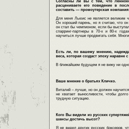
Согласны ли вы с тем, что Ленно
расцениваете его поведение в посл
составить — промоутерская компания 
Для меня Льюис не является великим ч
Он хороший парень, но я считаю, что он
он стал бы чемпионом, если бы выступал
спарринг-партнеры в 70-х и 80-х год
научиться лучше продвигать себя. Многи
Есть ли, по вашему мнению, надежда
веса, которая создаст эпоху наравне 
В ближайшем будущем я не вижу ни одно
Ваше мнение о братьях Кличко.
Виталий – лучше, но он должен научится
не хватает выносливости, чтобы долго
трудную ситуацию.
Кого Вы видели из русских супертяжей
шансы достичь высот?
Я не видел других русских боксеров, ч