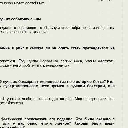
 гонорар будет достойным.
едних событиях с ним.
дался в поражении, чтобы спуститься обратно на землю. Ему
рял уверенность и желание.
ение в ринг и сможет ли он опять стать претендентом на
роваться. Ему нужно несколько легких боев, чтобы одержать
Похоже у него проблемы с менеджментом.
0 лучших боксеров-тяжеловесов за всю историю бокса? Кто,
м супертяжеловесом всех времен и лучшим боксером, вне
 Я уважаю любого, кто выходит на ринг. Мне всегда нравились
Джек Джонсон.
актически предсказали его падение. Это было сказано с
, или у вас было что-то личное? Каковы были ваши
 они сейчас?