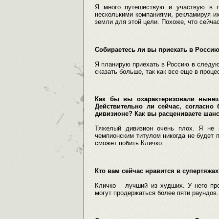
Я много путешествую и участвую в п
несколькими компаниями, рекламируя и
земли для этой цели. Похоже, что сейчас
Собираетесь ли вы приехать в Россию?
Я планирую приехать в Россию в следую
сказать больше, так как все еще в проце
Как бы вы охарактеризовали нынеш
Действительно ли сейчас, согласн
дивизионе? Как вы расцениваете шан
Тяжелый дивизион очень плох. Я не 
чемпионским титулом никогда не будет п
сможет побить Кличко.
Кто вам сейчас нравится в супертяжа
Кличко – лучший из худших. У него пр
могут продержаться более пяти раундов