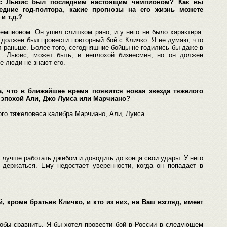
кс Льюис был последним настоящим чемпионом? Как вы
едние год-полтора, какие прогнозы на его жизнь можете
и т.д.?
емпионом. Он ушел слишком рано, и у него не было характера.
 должен был провести повторный бой с Кличко. Я не думаю, что
 раньше. Более того, сегодняшние бойцы не годились бы даже в
ах. Льюис, может быть, и неплохой бизнесмен, но он должен
е люди не знают его.
, что в ближайшее время появится новая звезда тяжелого
с эпохой Али, Джо Луиса или Марчиано?
го тяжеловеса калибра Марчиано, Али, Луиса...
 лучше работать джебом и доводить до конца свои удары. У него
 держаться. Ему недостает уверенности, когда он попадает в
, кроме братьев Кличко, и кто из них, на Ваш взгляд, имеет
тобы сравнить. Я бы хотел провести бой в России в следующем