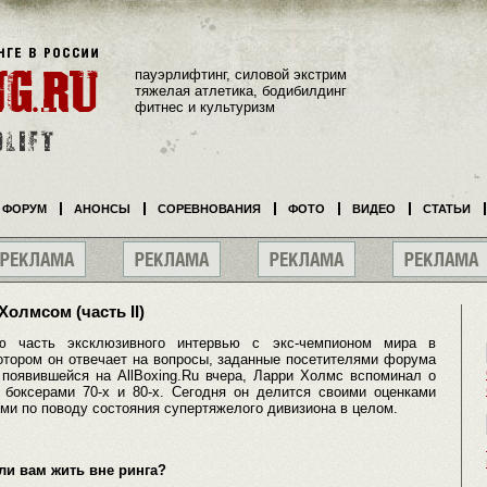
пауэрлифтинг, силовой экстрим
тяжелая атлетика, бодибилдинг
фитнес и культуризм
ФОРУМ
АНОНСЫ
СОРЕВНОВАНИЯ
ФОТО
ВИДЕО
СТАТЬИ
олмсом (часть II)
ю часть эксклюзивного интервью с экс-чемпионом мира в
отором он отвечает на вопросы, заданные посетителями форума
, появившейся на AllBoxing.Ru вчера, Ларри Холмс вспоминал о
боксерами 70-х и 80-х. Сегодня он делится своими оценками
и по поводу состояния супертяжелого дивизиона в целом.
ли вам жить вне ринга?