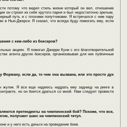
ости потому что видел стиль жизни который он вел, отношение
ции он строил из себя крутого парня и был недостаточно зрелым,
верный путь и с плохими попутчиками. Я встречался с ним пару
ю в Нью-Джерси. Я сказал, что всегда буду помогать ему, если
ения с кем-либо из боксеров?
ельных акциях. Я помогал Джерри Куни с его благотворительной
стве агента других боксеров, организовывая для них публичные
 Форману, если да, то чем она вызвана, или это просто дух
н жулик. Я все еще надеюсь надрать ему задницу на ринге в
онтракте, но он боится драться со мной. Нам следует провести
являются претенденты на чемпионский бой? Похоже, что все,
нгом, получают шанс на чемпионский титул.
не и у него есть деньги на проведение боев.