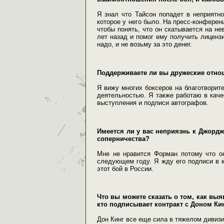
Я знал что Тайсон попадет в неприятн
которое у него было. На пресс-конферен
чтобы понять, что он скатывается на не
лет назад и помог ему получить лицензи
надо, и не возьму за это денег.
Поддерживаете ли вы дружеские отнош
Я вижу многих боксеров на благотворит
деятельностью. Я также работаю в каче
выступления и подписи автографов.
Имеется ли у вас неприязнь к Джорджу
соперничества?
Мне не нравится Форман потому что о
следующем году. Я жду его подписи в к
этот бой в России.
Что вы можете сказать о том, как вы
кто подписывает контракт с Доном Ки
Дон Кинг все еще сила в тяжелом дивизио