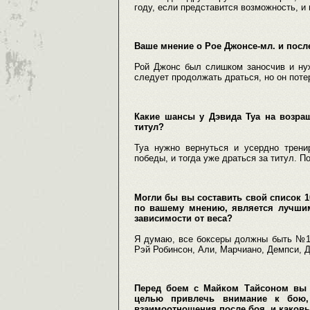
году, если представится возможность, и
Ваше мнение о Рое Джонсе-мл. и посл
Рой Джонс был слишком заносчив и нуж
следует продолжать драться, но он поте
Какие шансы у Дэвида Туа на возращ
титул?
Туа нужно вернуться и усердно трени
победы, и тогда уже драться за титул. 
Могли бы вы составить свой список 1
по вашему мнению, является лучши
зависимости от веса?
Я думаю, все боксеры должны быть №1.
Рэй Робинсон, Али, Марчиано, Демпси, 
Перед боем с Майком Тайсоном вы ф
целью привлечь внимание к бою
взаимоотношения после боя, и каковы