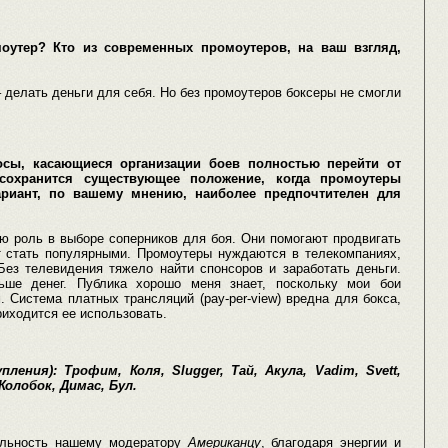
оутер? Кто из современных промоутеров, на ваш взгляд,
 делать деньги для себя. Но без промоутеров боксеры не смогли
осы, касающиеся организации боев полностью перейти от
сохранится существующее положение, когда промоутеры
ариант, по вашему мнению, наиболее предпочтителен для
ю роль в выборе соперников для боя. Они помогают продвигать
ут стать популярными. Промоутеры нуждаются в телекомпаниях,
Без телевидения тяжело найти спонсоров и заработать деньги.
льше денег. Публика хорошо меня знает, поскольку мои бои
 Система платных трансляций (pay-per-view) вредна для бокса,
риходится ее использовать.
ения): Трофим, Коля, Slugger, Тай, Акула, Vadim, Svett,
Колобок, Димас, Бул.
тельность нашему модератору
Американцу
, благодаря энергии и