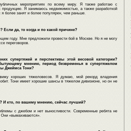
убличных мероприятиях по всему миру. Я также работаю с
х продукцию. Я занимаюсь недвижимостью, а также разработкой
 я более занят и более популярен, чем раньше.
 Если да, то когда и по какой причине?
щем году. Мне предложили провести бой в Москве. Но я не могу
ссе переговоров.
них супертяжей и перспективы этой весовой категории?
о бытующему мнению, период безвременья в супертяжелом
сы Джеймса Тони?
вижу хороших тяжеловесов. Я думаю, мой рекорд владения
обит. Тони имеет хорошие шансы в тяжелом дивизионе, но он не
х? И кто, по вашему мнению, сейчас лучший?
облемы с джебом и нет выносливости. Современные ребята не
. Они «вымахиваются».