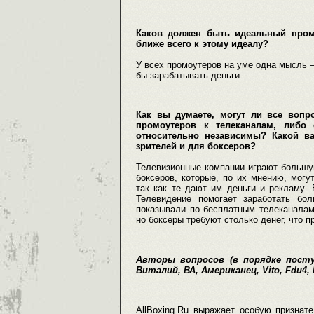
Каков должен быть идеальный пром
ближе всего к этому идеалу?
У всех промоутеров на уме одна мысль –
бы зарабатывать деньги.
Как вы думаете, могут ли все вопр
промоутеров к телеканалам, либо 
относительно независимы? Какой в
зрителей и для боксеров?
Телевизионные компании играют большу
боксеров, которые, по их мнению, мог
так как те дают им деньги и рекламу. 
Телевидение помогает заработать бо
показывали по бесплатным телеканалам.
но боксеры требуют столько денег, что п
Авторы вопросов (в порядке поступл
Виталий, ВА, Американец, Vito, Fdu4, 
AllBoxing.Ru выражает особую призна