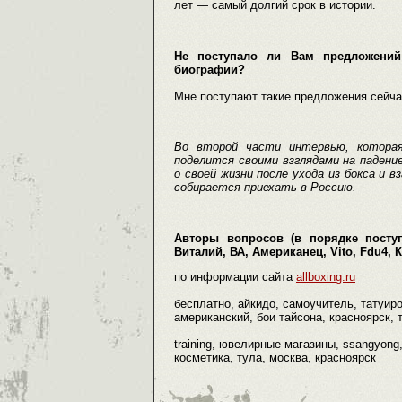
лет — самый долгий срок в истории.
Не поступало ли Вам предложений
биографии?
Мне поступают такие предложения сейча
Во второй части интервью, которая 
поделится своими взглядами на падени
о своей жизни после ухода из бокса и 
собирается приехать в Россию.
Авторы вопросов (в порядке поступл
Виталий, ВА, Американец, Vito, Fdu4, 
по информации сайта
allboxing.ru
бесплатно, айкидо, самоучитель, татуиро
американский, бои тайсона, красноярск, т
training, ювелирные магазины, ssangyon
косметика, тула, москва, красноярск