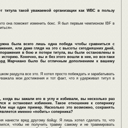
от титула такой уважаемой организации как WBC в пользу
 что она поможет изменить бокс. Я был первым чемпионом IBF в
иться».
ужна была всего лишь одна победа чтобы сравниться с
ажения, или даже глядя на это с высоты сегодняшних дней,
поражения в бою и потери титула, вы были остановлены в
 историю. Конечно, вы и без этого вошли в нее, но все-таки
корд Марчиано было бы отличным дополнением к вашему
ком раздула все это. Я хотел просто побеждать и зарабатывать
 уважала мои достижения и тот факт, что я удерживал титул в
когда вы зажали его в углу и избивали, вы несколько раз
лся и остановил избиение. Такое отношение к сопернику
Али еще один пример. Насколько это возможно, сохранять
й является именно «побить» соперника?
ия нанести вред другому бойцу. Я лишь хотел сделать то, что
лился, чтобы не получить травму самому и не травмировать