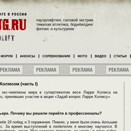
пауэрлифтинг, силовой экстрим
тяжелая атлетика, бодибилдинг
фитнес и культуризм
ФОРУМ
АНОНСЫ
СОРЕВНОВАНИЯ
ФОТО
ВИДЕО
СТАТЬИ
олмсом (часть I)
 экс-чемпиона мира в супертяжелом весе Ларри Холмса на
u, принявших участие в акции «Задай вопрос Ларри Холмсу».
рьере. Почему вы решили перейти в профессионалы?
ебя 19 побед и 3 поражения. Помню, у меня были очень большие
с. За время выступлений в любителях я многому научился. В
работать денег. Мне надоело получать за удары в лицо кубки.