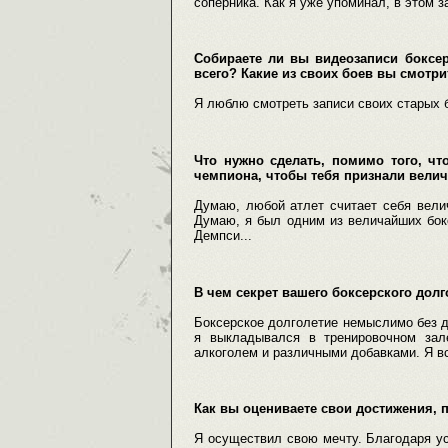
соперника. Как я уже упоминал, в этом 
Собираете ли вы видеозаписи боксер
всего? Какие из своих боев вы смотри
Я люблю смотреть записи своих старых б
Что нужно сделать, помимо того, чт
чемпиона, чтобы тебя признали вел
Думаю, любой атлет считает себя вели
Думаю, я был одним из величайших бок
Демпси...
В чем секрет вашего боксерского дол
Боксерское долголетие немыслимо без д
я выкладывался в тренировочном зал
алкоголем и различными добавками. Я в
Как вы оцениваете свои достижения,
Я осуществил свою мечту. Благодаря ус