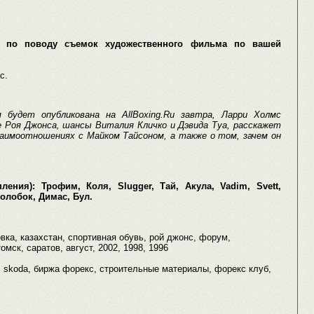
 по поводу съемок художественного фильма по вашей
с.
будет опубликована на AllBoxing.Ru завтра, Ларри Холмс
е Роя Джонса, шансы Виталия Кличко и Дэвида Туа, расскажет
взаимоотношениях с Майком Тайсоном, а также о том, зачем он
ения): Трофим, Коля, Slugger, Тай, Акула, Vadim, Svett,
Колобок, Димас, Бул.
вка, казахстан, спортивная обувь, рой джонс, форум,
омск, саратов, август, 2002, 1998, 1996
g, skoda, биржа форекс, строительные материалы, форекс клуб,