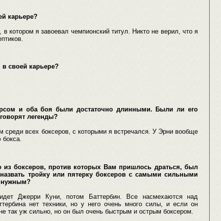
ей карьере?
в котором я завоевал чемпионский титул. Никто не верил, что я
ептиков.
 в своей карьере?
рсом и оба боя были достаточно длинными. Были ли его
 говорят легенды?
среди всех боксеров, с которыми я встречался. У Эрни вообще
 бокса.
го из боксеров, против которых Вам пришлось драться, был
назвать тройку или пятерку боксеров с самыми сильными
е нужным?
идет Джерри Куни, потом Баттербин. Все насмехаются над
ттербина нет техники, но у него очень много силы, и если он
л не так уж сильно, но он был очень быстрым и острым боксером.