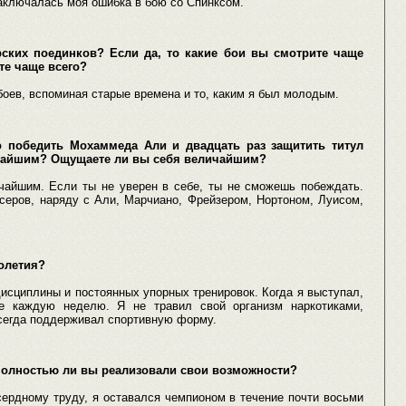
заключалась моя ошибка в бою со Спинксом.
ских поединков? Если да, то какие бои вы смотрите чаще
те чаще всего?
оев, вспоминая старые времена и то, каким я был молодым.
о победить Мохаммеда Али и двадцать раз защитить титул
ичайшим? Ощущаете ли вы себя величайшим?
чайшим. Если ты не уверен в себе, ты не сможешь побеждать.
серов, наряду с Али, Марчиано, Фрейзером, Нортоном, Луисом,
голетия?
исциплины и постоянных упорных тренировок. Когда я выступал,
е каждую неделю. Я не травил свой организм наркотиками,
сегда поддерживал спортивную форму.
 полностью ли вы реализовали свои возможности?
ердному труду, я оставался чемпионом в течение почти восьми