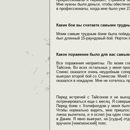
Мне нужны были деньги, чтобы обеспечи
в профессионалы, когда мне было уже 23
Какие бои вы считаете самыми трудн
Моим самым трудным боем была победа 
был длинный 15-раундовый бой. Нортон 
Какое поражение было для вас самы
Все поражения неприятны. По моим со
Тайсона. Во всех остальных у меня про
Спинкс оказался очень неудобным сопер
выиграл второй бой со Спинксом. Моей г
оказался в нокдауне. Мне не хотелось п
Перед встречей с Тайсоном я не выхо
потренироваться еще с месяц. Я соверш
Перед боем с Холифилдом у меня было 
Чтобы нормально видеть, мне пришлось
линза вылетела, и я ослеп [на один гла
в Дании. Я явно выиграл, но [судьи] от
вручили [чемпионский] пояс.