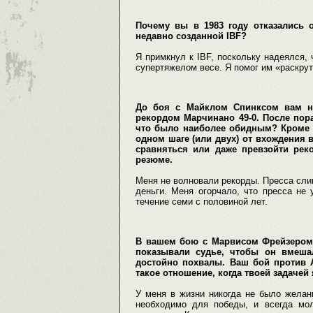
Почему вы в 1983 году отказались 
недавно созданной IBF?
Я примкнул к IBF, поскольку надеялся,
супертяжелом весе. Я помог им «раскрут
До боя с Майклом Спинксом вам н
рекордом Марчинано 49-0. После пор
что было наиболее обидным? Кроме 
одном шаге (или двух) от вхождения в
сравняться или даже превзойти ре
резюме.
Меня не волновали рекорды. Пресса слиш
деньги. Меня огорчало, что пресса не
течение семи с половиной лет.
В вашем бою с Марвисом Фрейзером, 
показывали судье, чтобы он вмеша
достойно похвалы. Ваш бой против 
такое отношение, когда твоей задаче
У меня в жизни никогда не было желан
необходимо для победы, и всегда мо