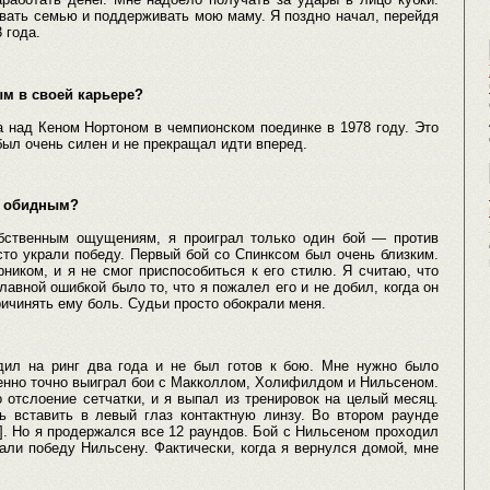
вать семью и поддерживать мою маму. Я поздно начал, перейдя
 года.
ым в своей карьере?
над Кеном Нортоном в чемпионском поединке в 1978 году. Это
был очень силен и не прекращал идти вперед.
м обидным?
бственным ощущениям, я проиграл только один бой — против
сто украли победу. Первый бой со Спинксом был очень близким.
ником, и я не смог приспособиться к его стилю. Я считаю, что
лавной ошибкой было то, что я пожалел его и не добил, когда он
ричинять ему боль. Судьи просто обокрали меня.
дил на ринг два года и не был готов к бою. Мне нужно было
енно точно выиграл бои с Макколлом, Холифилдом и Нильсеном.
отслоение сетчатки, и я выпал из тренировок на целый месяц.
 вставить в левый глаз контактную линзу. Во втором раунде
з]. Но я продержался все 12 раундов. Бой с Нильсеном проходил
дали победу Нильсену. Фактически, когда я вернулся домой, мне