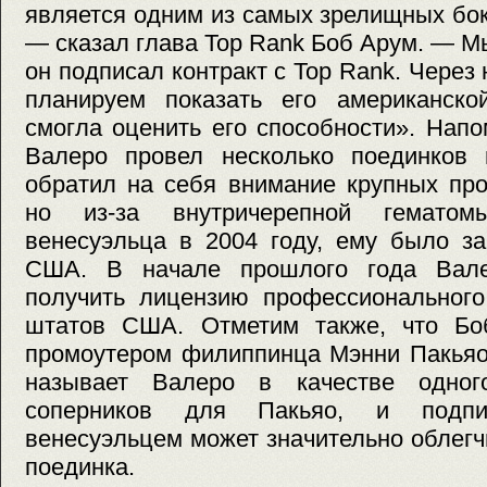
является одним из самых зрелищных бо
— сказал глава Top Rank Боб Арум. — Мы
он подписал контракт с Top Rank. Через
планируем показать его американско
смогла оценить его способности». Напо
Валеро провел несколько поединков
обратил на себя внимание крупных про
но из-за внутричерепной гематом
венесуэльца в 2004 году, ему было з
США. В начале прошлого года Валер
получить лицензию профессионального
штатов США. Отметим также, что Бо
промоутером филиппинца Мэнни Пакьяо
называет Валеро в качестве одног
соперников для Пакьяо, и подпи
венесуэльцем может значительно облегч
поединка.