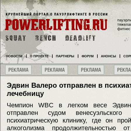
пауэрл
тяжела
фитнес
НОВОСТИ
О ПРОЕКТЕ
ПАРТНЕРЫ
ФОРУМ
АНОНСЫ
СОР
Эдвин Валеро отправлен в психиа
лечебницу
Чемпион WBC в легком весе Эдвин
отправлен судом венесуэльског
психиатрическую клинику, где он про
алкоголизма продолжительностью 