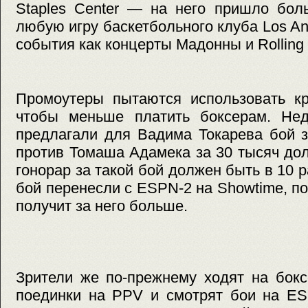
Staples Center — на него пришло бол
любую игру баскетбольного клуба Los An
события как концерты Мадонны и Rolling 
Промоутеры пытаются использовать кр
чтобы меньше платить боксерам. Не
предлагали для Вадима Токарева бой з
против Томаша Адамека за 30 тысяч до
гонорар за такой бой должен быть в 10 
бой перенесли с ESPN-2 на Showtime, п
получит за него больше.
Зрители же по-прежнему ходят на бокс
поединки на PPV и смотрят бои на ES