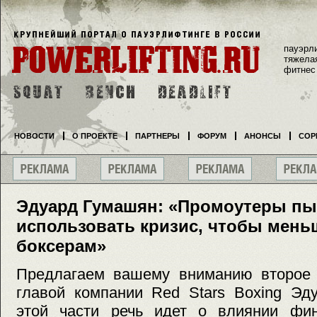
пауэрл
тяжела
фитнес
НОВОСТИ
О ПРОЕКТЕ
ПАРТНЕРЫ
ФОРУМ
АНОНСЫ
СОР
Эдуард Гумашян: «Промоутеры пы
использовать кризис, чтобы мень
боксерам»
Предлагаем вашему вниманию второе 
главой компании Red Stars Boxing Эд
этой части речь идет о влиянии фин