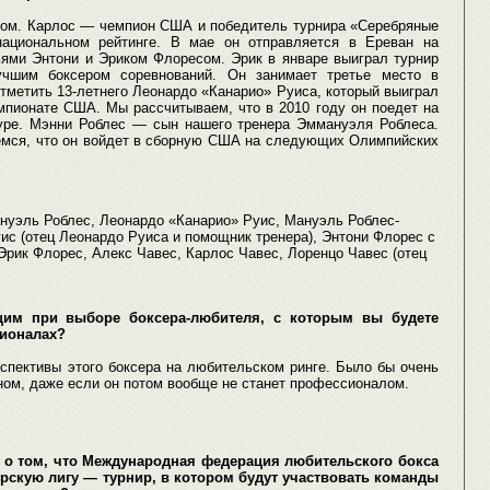
сом. Карлос — чемпион США и победитель турнира «Серебряные
национальном рейтинге. В мае он отправляется в Ереван на
ьями Энтони и Эриком Флоресом. Эрик в январе выиграл турнир
чшим боксером соревнований. Он занимает третье место в
тметить 13-летнего Леонардо «Канарио» Руиса, который выиграл
мпионате США. Мы рассчитываем, что в 2010 году он поедет на
уре. Мэнни Роблес — сын нашего тренера Эммануэля Роблеса.
еемся, что он войдет в сборную США на следующих Олимпийских
ануэль Роблес, Леонардо «Канарио» Руис, Мануэль Роблес-
ис (отец Леонардо Руиса и помощник тренера), Энтони Флорес с
Эрик Флорес, Алекс Чавес, Карлос Чавес, Лоренцо Чавес (отец
щим при выборе боксера-любителя, с которым вы будете
сионалах?
рспективы этого боксера на любительском ринге. Было бы очень
ном, даже если он потом вообще не станет профессионалом.
е о том, что Международная федерация любительского бокса
рскую лигу — турнир, в котором будут участвовать команды