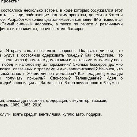
 проекте?
 состоялось несколько встреч, в ходе которых обсуждался этот
зать — люди, работающие над этим проектом, далеки от бокса и
се. Разработкой концепции занимается компания IMG, известная
«Самый сильный человек», а также по работе с различными
исты и теннисисты, но очень мало боксеров.
д. Я сразу задал несколько вопросов: Полагают ли они, что
е будут в состоянии одерживать победы? Как следствие, что
— ведь из-за формата с домашними и гостевыми матчами у всех
з побед и наполовину из поражений? Сколько боксеров должно
исков, связанных с травмами и дисквалификацией? Наконец, что
льный взнос в 20 миллионов долларов? Как владелец команды
и получать прибыль? Спонсоры? Телевидение? Идея о
гидой ассоциации любительского бокса звучит просто безумно.
зин, александр поветкин, федерация, симулятор, тайский,
абрь, 1989, 1983, 2016
 услуги, взять кредит, вентиляция, куплю авто, подарки,