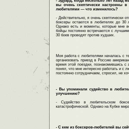
- Эдуард, когда несколько лет назад 
вы очень скептически настроены в 
любителями — что изменилось?
- Действительно, я очень скептически о
боксеры остаются в любителях до 30 л
Однако есть и моменты, которые мне в
бойцы постоянно встречаются с лучшими
30 боев проводят против худших.
Моя работа с любителями началась с т
организовать приезд в Россию америка
время этой поездки, познакомившись с 
понял, что мне интересно работать и с 
постоянно сотрудничаем, спросил, не хо
- Вы упоминали судейство в любител
улучшению?
- Судейство в любительском бокс
катастрофической. Однако на Кубке мира
- С кем из боксеров-любителей вы сей