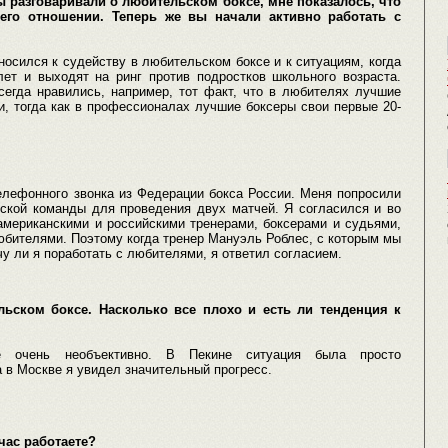
мы разговаривали о любительском боксе, мне показалось, что
его отношении. Теперь же вы начали активно работать с
тносился к судейству в любительском боксе и к ситуациям, когда
ет и выходят на ринг против подростков школьного возраста.
сегда нравились, например, тот факт, что в любителях лучшие
, тогда как в профессионалах лучшие боксеры свои первые 20-
елефонного звонка из Федерации бокса России. Меня попросили
нской команды для проведения двух матчей. Я согласился и во
американскими и российскими тренерами, боксерами и судьями,
любителями. Поэтому когда тренер Мануэль Роблес, с которым мы
чу ли я поработать с любителями, я ответил согласием.
ьском боксе. Насколько все плохо и есть ли тенденция к
е очень необъективно. В Пекине ситуация была просто
 в Москве я увидел значительный прогресс.
час работаете?