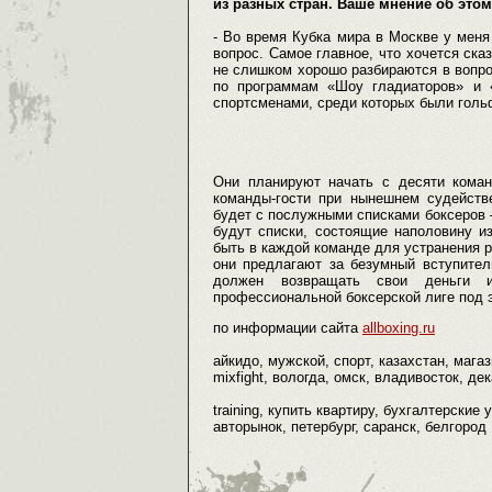
из разных стран. Ваше мнение об этом
- Во время Кубка мира в Москве у меня
вопрос. Самое главное, что хочется ска
не слишком хорошо разбираются в вопро
по программам «Шоу гладиаторов» и 
спортсменами, среди которых были гольф
Они планируют начать с десяти коман
команды-гости при нынешнем судейств
будет с послужными списками боксеров 
будут списки, состоящие наполовину и
быть в каждой команде для устранения р
они предлагают за безумный вступите
должен возвращать свои деньги 
профессиональной боксерской лиге под э
по информации сайта
allboxing.ru
айкидо, мужской, спорт, казахстан, мага
mixfight, вологда, омск, владивосток, дек
training, купить квартиру, бухгалтерские
авторынок, петербург, саранск, белгород