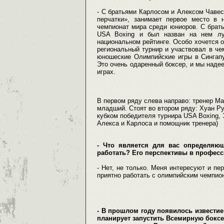
- С братьями Карлосом и Алексом Чаве
перчатки», занимает первое место в 
чемпионат мира среди юниоров. С брат
USA Boxing и был назван на нем лу
национальном рейтинге. Особо хочется о
региональный турнир и участвовал в че
юношеские Олимпийские игры в Сингап
Это очень одаренный боксер, и мы над
играх.
В первом ряду слева направо: тренер М
младший. Стоят во втором ряду: Хуан Ру
кубком победителя турнира USA Boxing, 
Алекса и Карлоса и помощник тренера)
- Что является для вас определяю
работать? Его перспективы в профес
- Нет, не только. Меня интересуют и пе
приятно работать с олимпийским чемпио
- В прошлом году появилось извести
планирует запустить Всемирную боксе