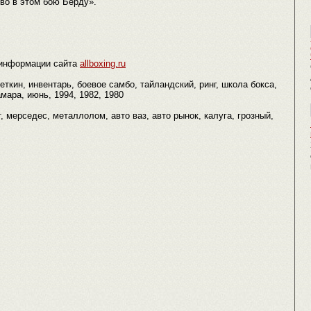
во в этом бою Берду».
 информации сайта
allboxing.ru
еткин, инвентарь, боевое самбо, тайландский, ринг, школа бокса,
мара, июнь, 1994, 1982, 1980
ет, мерседес, металлолом, авто ваз, авто рынок, калуга, грозный,