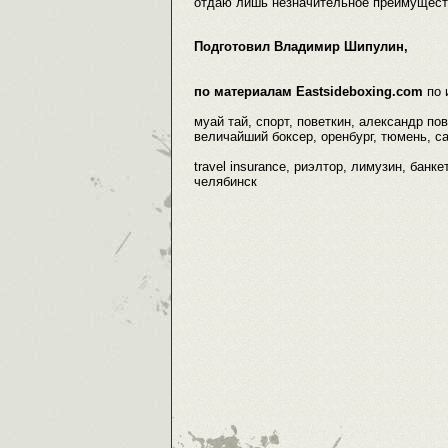
отдаю лишь незначительное преимущест
Подготовил Владимир Шипулин,
по материалам Eastsideboxing.com
по
муай тай, спорт, поветкин, александр пов
величайший боксер, оренбург, тюмень, са
travel insurance, риэлтор, лимузин, банк
челябинск