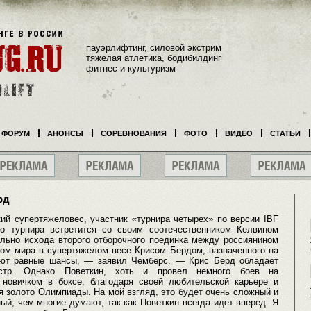
пауэрлифтинг, силовой экстрим
тяжелая атлетика, бодибилдинг
фитнес и культуризм
ФОРУМ
АНОНСЫ
СОРЕВНОВАНИЯ
ФОТО
ВИДЕО
СТАТЬИ
рд
ий супертяжеловес, участник «турнира четырех» по версии IBF
о турнира встретится со своим соотечественником Келвином
ельно исхода второго отборочного поединка между россиянином
ом мира в супертяжелом весе Крисом Бердом, назначенного на
меют равные шансы, — заявил Чемберс. — Крис Берд обладает
стр. Однако Поветкин, хоть и провел немного боев на
 новичком в боксе, благодаря своей любительской карьере и
я золото Олимпиады. На мой взгляд, это будет очень сложный и
ый, чем многие думают, так как Поветкин всегда идет вперед. Я