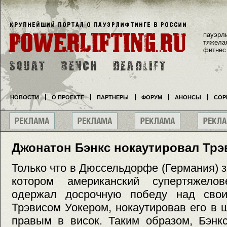
пауэрл
тяжела
фитнес
НОВОСТИ
О ПРОЕКТЕ
ПАРТНЕРЫ
ФОРУМ
АНОНСЫ
СОР
Джонатон Бэнкс нокаутировал Трэ
Только что в Дюссельдорфе (Германия) з
котором американский супертяжело
одержал досрочную победу над свои
Трэвисом Уокером, нокаутировав его в
правым в висок. Таким образом, Бэнк