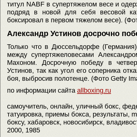
титул NABF в супертяжелом весе и оде
подряд в новой для себя весовой кат
боксировал в первом тяжелом весе). (Фот
Александр Устинов досрочно поб
Только что в Дюссельдорфе (Германия)
между супертяжеловесами Александр
Махоном. Досрочную победу в четве
Устинов, так как угол его соперника от
боя, выбросив полотенце. (Фото Getty Im
по информации сайта
allboxing.ru
самоучитель, онлайн, уличный бокс, фед
татуировка, приемы бокса, результаты, mi
боксу, хабаровск, новосибирск, владивост
2000, 1985