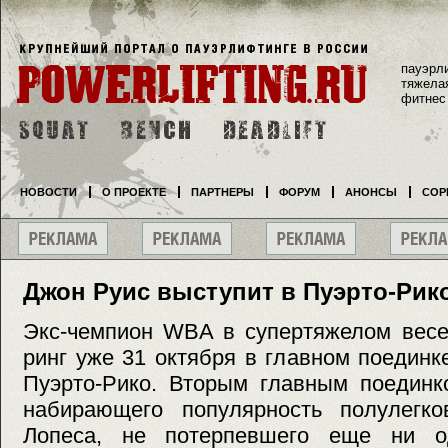
пауэрл
тяжела
фитнес
НОВОСТИ
О ПРОЕКТЕ
ПАРТНЕРЫ
ФОРУМ
АНОНСЫ
СОР
Джон Руис выступит в Пуэрто-Рик
Экс-чемпион WBA в супертяжелом весе
ринг уже 31 октября в главном поединк
Пуэрто-Рико. Вторым главным поединк
набирающего популярность полулегк
Лопеса, не потерпевшего еще ни о