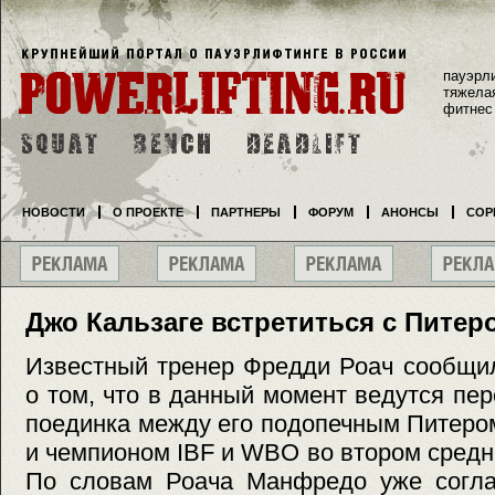
пауэрл
тяжела
фитнес
НОВОСТИ
О ПРОЕКТЕ
ПАРТНЕРЫ
ФОРУМ
АНОНСЫ
СОР
Джо Кальзаге встретиться с Пите
Известный тренер Фредди Роач сообщил
о том, что в данный момент ведутся пе
поединка между его подопечным Питер
и чемпионом IBF и WBO во втором средн
По словам Роача Манфредо уже согла