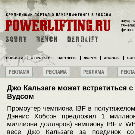
пауэрл
тяжела
фитнес
НОВОСТИ
О ПРОЕКТЕ
ПАРТНЕРЫ
ФОРУМ
АНОНСЫ
СОР
Джо Кальзаге может встретиться 
Вудсом
Промоутер чемпиона IBF в полутяжелом
Дэннис Хобсон предложил 1 миллион
миллиона долларов) чемпиону IBF и W
весе Джо Кальзаге за поединок со