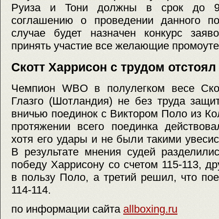
Руиза и Тони должны в срок до 9
соглашению о проведении данного по
случае будет назначен конкурс заяво
принять участие все желающие промоуте
Скотт Харрисон с трудом отстоял
Чемпион WBO в полулегком весе Ско
Глазго (Шотландия) не без труда защи
вничью поединок с Виктором Поло из К
протяжении всего поединка действова
хотя его удары и не были такими увесис
В результате мнения судей разделилис
победу Харрисону со счетом 115-113, др
в пользу Поло, а третий решил, что п
114-114.
по информации сайта
allboxing.ru