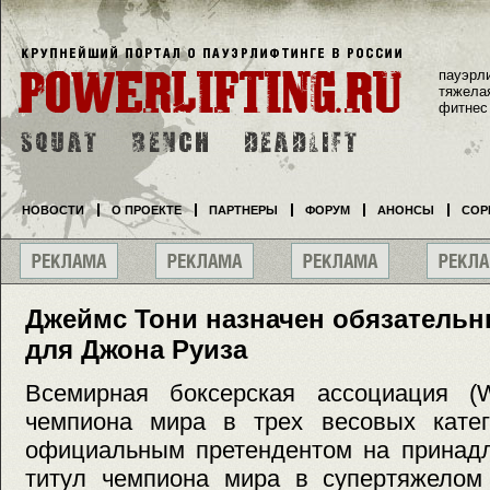
пауэрл
тяжела
фитнес
НОВОСТИ
О ПРОЕКТЕ
ПАРТНЕРЫ
ФОРУМ
АНОНСЫ
СОР
Джеймс Тони назначен обязатель
для Джона Руиза
Всемирная боксерская ассоциация (
чемпиона мира в трех весовых кате
официальным претендентом на принад
титул чемпиона мира в супертяжелом 