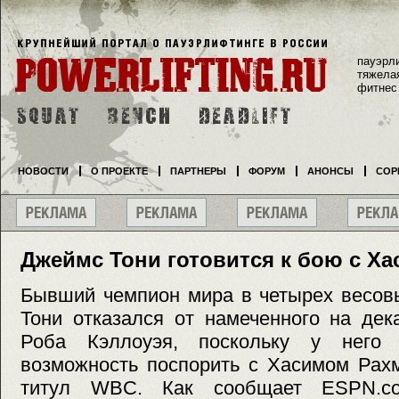
пауэрл
тяжела
фитнес
НОВОСТИ
О ПРОЕКТЕ
ПАРТНЕРЫ
ФОРУМ
АНОНСЫ
СОР
Джеймс Тони готовится к бою с Х
Бывший чемпион мира в четырех весов
Тони отказался от намеченного на дек
Роба Кэллоуэя, поскольку у него 
возможность поспорить с Хасимом Рах
титул WBC. Как сообщает ESPN.co