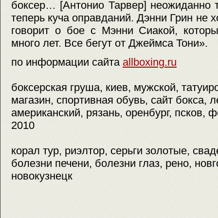
боксер… [Антонио Тарвер] неожиданно т
теперь куча оправданий. Дэнни Грин не 
говорит о бое с Мэнни Сиакой, котор
много лет. Все бегут от Джеймса Тони».
по информации сайта
allboxing.ru
боксерская груша, киев, мужской, татуир
магазин, спортивная обувь, сайт бокса, 
американский, рязань, оренбург, псков, ф
2010
корал тур, риэлтор, серьги золотые, сва
болезни печени, болезни глаз, рено, нов
новокузнецк