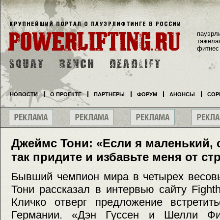
пауэрл
тяжела
фитнес
НОВОСТИ
О ПРОЕКТЕ
ПАРТНЕРЫ
ФОРУМ
АНОНСЫ
СОР
Джеймс Тони: «Если я маленький, 
так придите и избавьте меня от ст
Бывший чемпион мира в четырех весов
Тони рассказал в интервью сайту Fight
Кличко отверг предложение встрети
Германии. «Дэн Гуссен и Шелли Фин