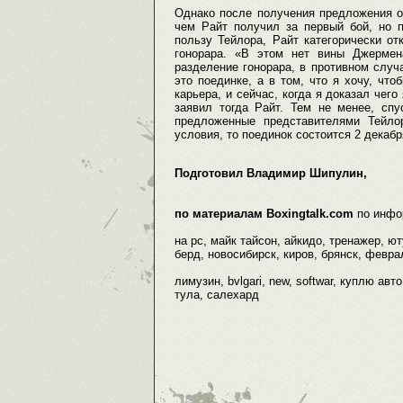
Однако после получения предложения от
чем Райт получил за первый бой, но 
пользу Тейлора, Райт категорически от
гонорара. «В этом нет вины Джермен
разделение гонорара, в противном случа
это поединке, а в том, что я хочу, ч
карьера, и сейчас, когда я доказал чег
заявил тогда Райт. Тем не менее, спу
предложенные представителями Тейло
условия, то поединок состоится 2 декаб
Подготовил Владимир Шипулин,
по материалам Boxingtalk.com
по инфо
на pc, майк тайсон, айкидо, тренажер, ю
берд, новосибирск, киров, брянск, феврал
лимузин, bvlgari, new, softwar, куплю ав
тула, салехард