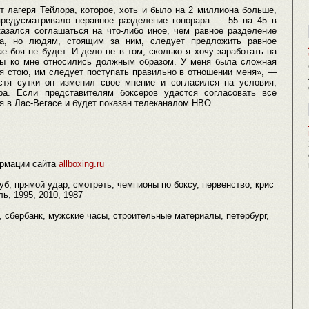
 лагеря Тейлора, которое, хоть и было на 2 миллиона больше,
предусматривало неравное разделение гонорара — 55 на 45 в
казался соглашаться на что-либо иное, чем равное разделение
а, но людям, стоящим за ним, следует предложить равное
е боя не будет. И дело не в том, сколько я хочу заработать на
тобы ко мне относились должным образом. У меня была сложная
о я стою, им следует поступать правильно в отношении меня», —
стя сутки он изменил свое мнение и согласился на условия,
ра. Если представителям боксеров удастся согласовать все
ря в Лас-Вегасе и будет показан телеканалом НВО.
рмации сайта
allboxing.ru
туб, прямой удар, смотреть, чемпионы по боксу, первенство, крис
ь, 1995, 2010, 1987
то, сбербанк, мужские часы, строительные материалы, петербург,