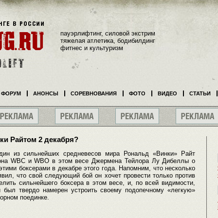
пауэрлифтинг, силовой экстрим
тяжелая атлетика, бодибилдинг
фитнес и культуризм
ФОРУМ
АНОНСЫ
СОРЕВНОВАНИЯ
ФОТО
ВИДЕО
СТАТЬИ
ки Райтом 2 декабря?
дин из сильнейших средневесов мира Рональд «Винки» Райт
иона WBC и WBO в этом весе Джермена Тейлора Лу Дибеллы о
тими боксерами в декабре этого года. Напомним, что несколько
вил, что свой следующий бой он хочет провести только против
елить сильнейшего боксера в этом весе, и, по всей видимости,
й был твердо намерен устроить своему подопечному «легкую»
торном поединке.