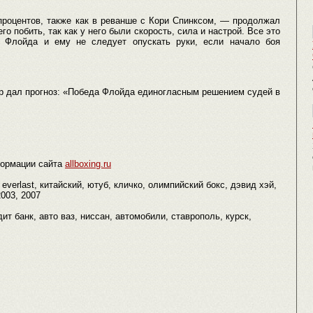
процентов, также как в реванше с Кори Спинксом, — продолжал
го побить, так как у него были скорость, сила и настрой. Все это
в Флойда и ему не следует опускать руки, если начало боя
р дал прогноз: «Победа Флойда единогласным решением судей в
ормации сайта
allboxing.ru
everlast, китайский, ютуб, кличко, олимпийский бокс, дэвид хэй,
2003, 2007
редит банк, авто ваз, ниссан, автомобили, ставрополь, курск,