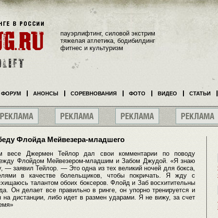
пауэрлифтинг, силовой экстрим
тяжелая атлетика, бодибилдинг
фитнес и культуризм
ФОРУМ
АНОНСЫ
СОРЕВНОВАНИЯ
ФОТО
ВИДЕО
СТАТЬИ
обеду Флойда Мейвезера-младшего
м весе Джермен Тейлор дал свои комментарии по поводу
 между Флойдом Мейвезером-младшим и Забом Джудой. «Я знаю
у, — заявил Тейлор. — Это одна из тех великий ночей для бокса,
елями в качестве болельщиков, чтобы покричать. Я жду с
схищаюсь талантом обоих боксеров. Флойд и Заб восхитительны
да. Он делает все правильно в ринге, он упорно тренируется и
 на дистанции, либо идет в размен ударами. Я не вижу, за счет
ремя»