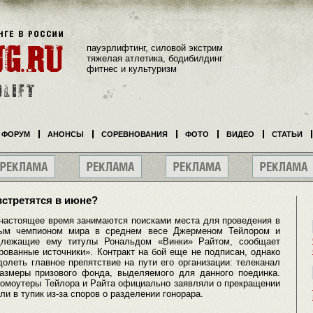
пауэрлифтинг, силовой экстрим
тяжелая атлетика, бодибилдинг
фитнес и культуризм
ФОРУМ
АНОНСЫ
СОРЕВНОВАНИЯ
ФОТО
ВИДЕО
СТАТЬИ
встретятся в июне?
настоящее время занимаются поисками места для проведения в
ным чемпионом мира в среднем весе Джерменом Тейлором и
длежащие ему титулы Рональдом «Винки» Райтом, сообщает
рованные источники». Контракт на бой еще не подписан, однако
олеть главное препятствие на пути его организации: телеканал
азмеры призового фонда, выделяемого для данного поединка.
ромоутеры Тейлора и Райта официально заявляли о прекращении
ли в тупик из-за споров о разделении гонорара.