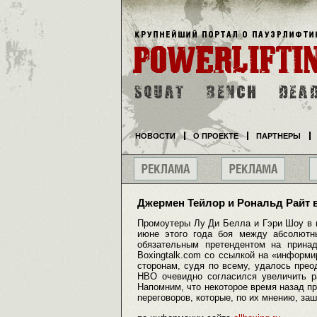
НОВОСТИ
О ПРОЕКТЕ
ПАРТНЕРЫ
Джермен Тейлор и Рональд Райт 
Промоутеры Лу Ди Белла и Гэри Шоу в 
июне этого года боя между абсолют
обязательным претендентом на прина
Boxingtalk.com со ссылкой на «информи
сторонам, судя по всему, удалось преод
HBO очевидно согласился увеличить р
Напомним, что некоторое время назад п
переговоров, которые, по их мнению, заш